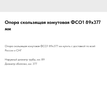
Опора скользящая хомутовая ФСО1 89х377
мм
Опора скользящая хомутовая ФСО1 89х377 мм купить с доставкой по всей
России и СНГ
Наружный диаметр трубы, мм: 89
Диаметр оболочки, мм: 377