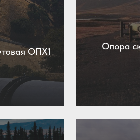
Опора ск
утовая ОПХ1