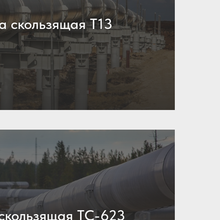
 скользящая Т13
скользящая ТС-623