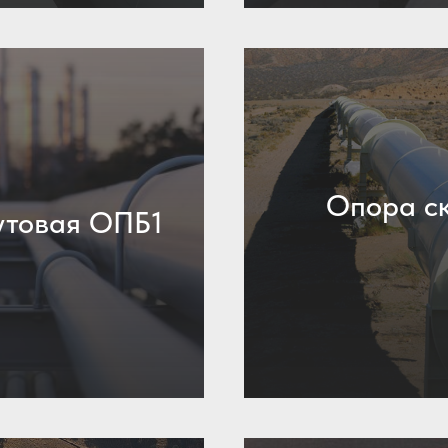
Опора ск
утовая ОПБ1