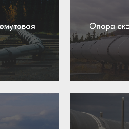
хомутовая
Опора ско