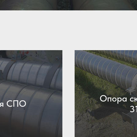
Опора ск
ая СПО
3