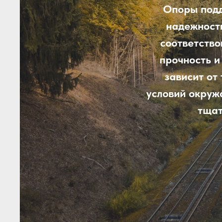
Опоры подд
надежности
соответство
прочность и
зависит от
условий окруж
тщат