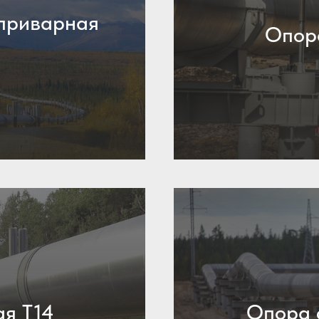
 приварная
Опора
я Т14
Опора 