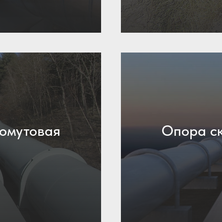
хомутовая
Опора ск