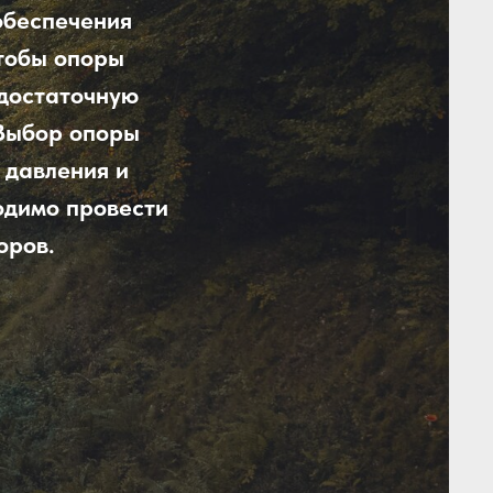
обеспечения
чтобы опоры
 достаточную
 Выбор опоры
 давления и
одимо провести
оров.