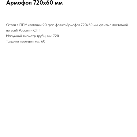
Армофол 720х60 мм
Отвод в ППУ изоляции 90 град фольга Армофол 720х60 мм купить с доставкой
по всей России и СНГ
Наружный диаметр трубы, мм: 720
Толщина изоляции, мм: 60