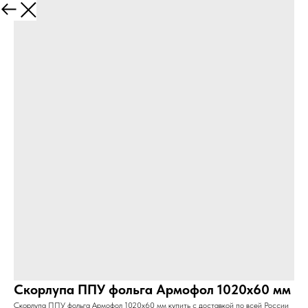
Больше
Скорлупа ППУ фольга Армофол 1020х60 мм
Скорлупа ППУ фольга Армофол 1020х60 мм купить с доставкой по всей России