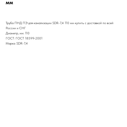
мм
Труба ПНД ПЭ для канализации SDR-7,4 110 мм купить с доставкой по всей
России и СНГ
Диаметр, мм: 110
ГОСТ: ГОСТ 18599-2001
Марка: SDR-7,4