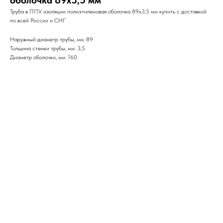
оболочка 89х3,5 мм
Труба в ППУ изоляции полиэтиленовая оболочка 89х3,5 мм купить с доставкой
по всей России и СНГ
Наружный диаметр трубы, мм: 89
Толщина стенки трубы, мм: 3,5
Диаметр оболочки, мм: 160