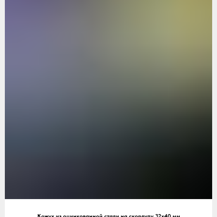
Кожух из оцинкованной стали на скорлупу 32х40 мм