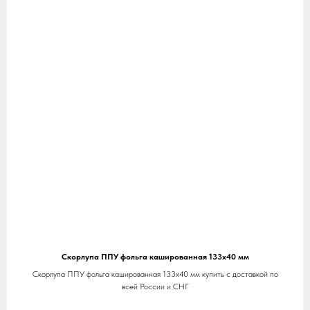
Скорлупа ППУ фольга кашированная 133х40 мм
Скорлупа ППУ фольга кашированная 133х40 мм купить с доставкой по
всей России и СНГ