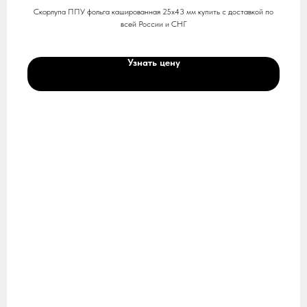
Скорлупа ППУ фольга кашированная 25х43 мм купить с доставкой по
всей России и СНГ
Узнать цену